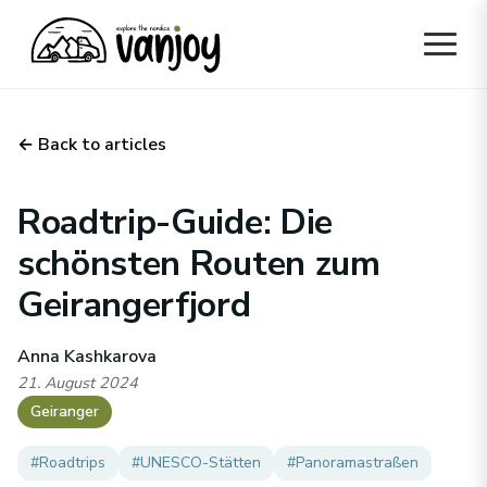
← Back to articles
Roadtrip-Guide: Die
schönsten Routen zum
Geirangerfjord
Anna Kashkarova
21. August 2024
Geiranger
#
Roadtrips
#
UNESCO-Stätten
#
Panoramastraßen