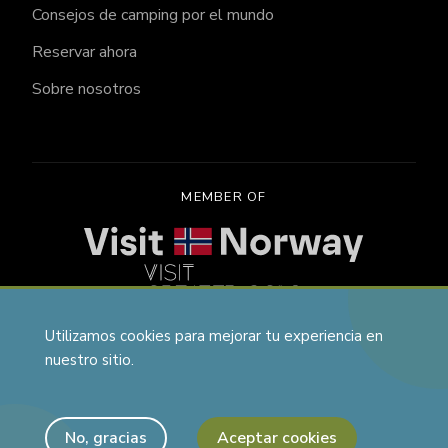
Consejos de camping por el mundo
Reservar ahora
Sobre nosotros
MEMBER OF
Utilizamos cookies para mejorar tu experiencia en
nuestro sitio.
Vanjoy, Aspa Norge AS, Trondheimsvegen 258, 2040
Kløfta, VatNumber: NO818545451MVA
No, gracias
Aceptar cookies