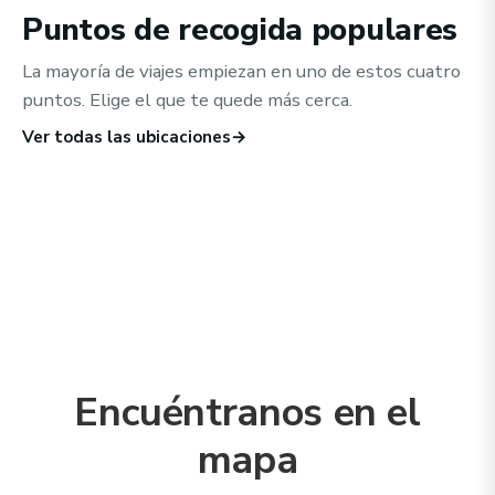
Puntos de recogida populares
La mayoría de viajes empiezan en uno de estos cuatro
puntos. Elige el que te quede más cerca.
NORWAY
Sandefjord Torp Airport
NORWAY
Ver todas las ubicaciones
→
Oslo City Center
NORWAY
Ver detalles de la ubicación
→
Oslo Gardermoen Airport
NORWAY
Ver detalles de la ubicación
→
Kløfta, Oslo Airport
Ver detalles de la ubicación
→
Ver detalles de la ubicación
→
Encuéntranos en el
mapa